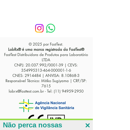
© 2025 por FastTest.
LabRx® é uma marca registrada da FastTest®
FastTest Distribuidora de Produtos para Laboratório
LTDA
CNPJ:
20.037.992
/0001-39 | CEVS:
354995313-464
-000001-1-6
CNES:
2914484
| ANVISA:
8.10868-3
Responsável Técnico: Mitiko Sugiyama | CRF/SP:
7615
labrx@fasttest.com.br
- Tel:
(11) 94959-2950
Não perca nossas