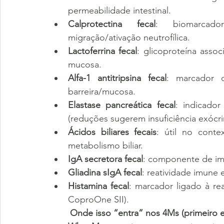
permeabilidade intestinal.
Calprotectina fecal
: biomarcador
migração/ativação neutrofílica.
Lactoferrina fecal
: glicoproteína assoc
mucosa.
Alfa-1 antitripsina fecal
: marcador d
barreira/mucosa.
Elastase pancreática fecal
: indicador
(reduções sugerem insuficiência exócri
Ácidos biliares fecais
: útil no conte
metabolismo biliar.
IgA secretora fecal
: componente de imu
Gliadina sIgA fecal
: reatividade imune e
Histamina fecal
: marcador ligado à rea
CoproOne SII).
	Onde isso “entra” nos 4Ms (primeiro e