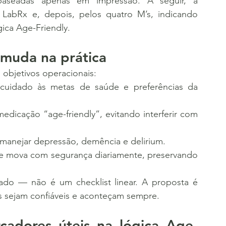
 baseadas apenas em impressão. A seguir, a 
abRx e, depois, pelos quatro M’s, indicando 
gica Age-Friendly.
 muda na prática
objetivos operacionais:
 cuidado às metas de saúde e preferências da 
edicação “age-friendly”, evitando interferir com 
 e manejar depressão, demência e delirium.
 se mova com segurança diariamente, preservando 
s sejam confiáveis e aconteçam sempre.
cadores úteis na lógica Age-