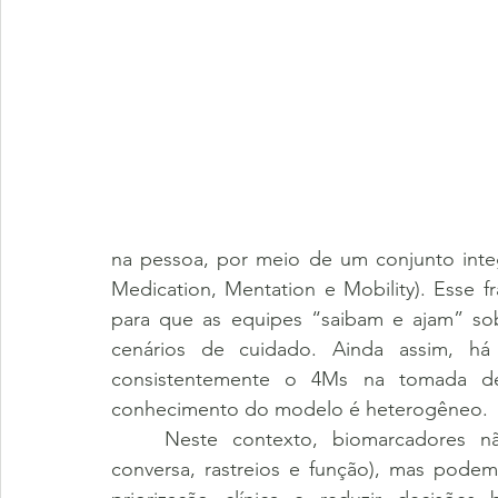
na pessoa, por meio de um conjunto inte
Medication, Mentation e Mobility). Esse 
para que as equipes “saibam e ajam” sob
cenários de cuidado. Ainda assim, há 
consistentemente o 4Ms na tomada d
conhecimento do modelo é heterogêneo.
	Neste contexto, biomarcadores não “substituem” os 4Ms (que começam por 
conversa, rastreios e função), mas podem