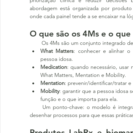
priorização clínica e reduzir decisões
abordagem está organizada por produto L
onde cada painel tende a se encaixar na ló
O que são os 4Ms e o que
	Os 4Ms são um conjunto integrado de 
What Matters
: conhecer e alinhar o
pessoa idosa.
Medication
: quando necessário, usar m
What Matters, Mentation e Mobility.
Mentation
: prevenir/identificar/tratar
Mobility
: garantir que a pessoa idosa
função e o que importa para ela.
	Um ponto-chave: o modelo é integrado — não é um checklist linear. A proposta é 
desenhar processos para que essas prática
Produtos LabRx e biomar