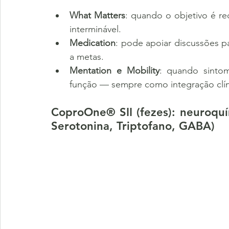
What Matters
: quando o objetivo é red
interminável.
Medication
: pode apoiar discussões pa
a metas.
Mentation e Mobility
: quando sintoma
função — sempre como integração clín
CoproOne® SII (fezes): neuroquí
Serotonina, Triptofano, GABA)