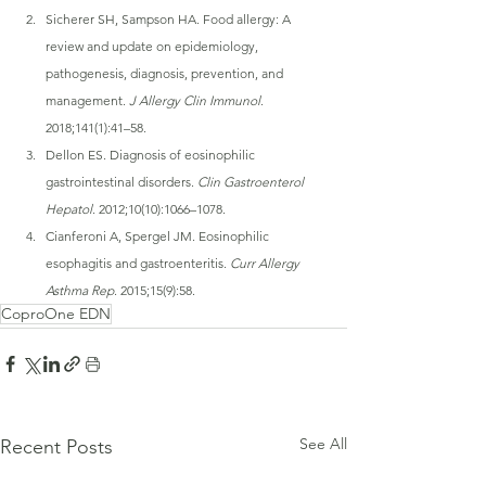
Sicherer SH, Sampson HA. Food allergy: A 
review and update on epidemiology, 
pathogenesis, diagnosis, prevention, and 
management. 
J Allergy Clin Immunol
. 
2018;141(1):41–58.
Dellon ES. Diagnosis of eosinophilic 
gastrointestinal disorders. 
Clin Gastroenterol 
Hepatol
. 2012;10(10):1066–1078.
Cianferoni A, Spergel JM. Eosinophilic 
esophagitis and gastroenteritis. 
Curr Allergy 
Asthma Rep
. 2015;15(9):58.
CoproOne EDN
See All
Recent Posts