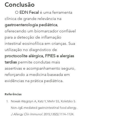
Conclusão
	O 
EDN Fecal
 é uma ferramenta 
clínica de grande relevância na 
gastroenterologia pediátrica
, 
oferecendo um biomarcador confiável 
para a detecção de inflamação 
intestinal eosinofílica em crianças. Sua 
utilização no diagnóstico de 
proctocolite alérgica, FPIES e alergias 
tardias
 permite condutas mais 
assertivas e acompanhamento seguro, 
reforçando a medicina baseada em 
evidências na prática pediátrica.
Referências
Nowak-Węgrzyn A, Katz Y, Mehr SS, Koletzko S. 
Non–IgE-mediated gastrointestinal food allergy. 
J Allergy Clin Immunol
. 2015;135(5):1114–1124.