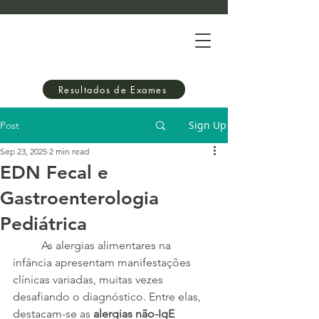
Resultados de Exames
Sign Up
Post
Sep 23, 2025
2 min read
EDN Fecal e
Gastroenterologia
Pediátrica
	As alergias alimentares na 
infância apresentam manifestações 
clínicas variadas, muitas vezes 
desafiando o diagnóstico. Entre elas, 
destacam-se as 
alergias não-IgE 