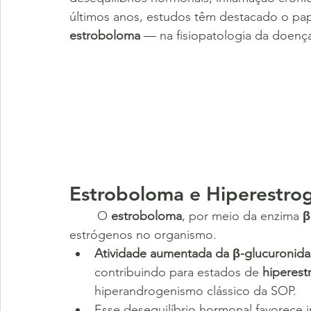
últimos anos, estudos têm destacado o pap
estroboloma
 — na fisiopatologia da doenç
Estroboloma e Hiperestro
	O 
estroboloma
, por meio da enzima 
β
estrógenos no organismo.
Atividade aumentada da β-glucuronida
contribuindo para estados de 
hiperest
hiperandrogenismo clássico da SOP.
Esse desequilíbrio hormonal favorece i