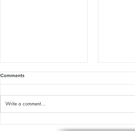
Comments
Write a comment...
LabRx em Loma Linda: uma
Roma V e ei
lição sobre longevidade
cérebro: o 