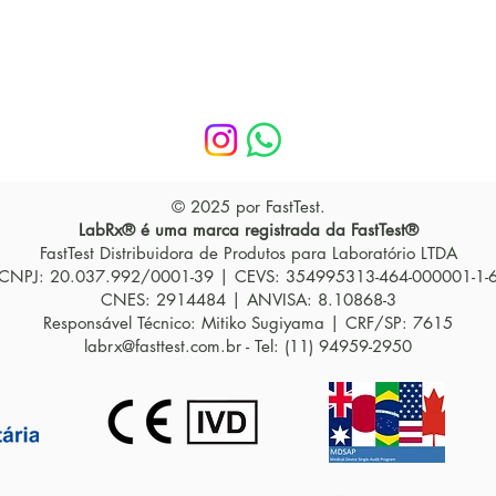
oenterologia
relógio biológico e por qu
isso importa na prática
clínica
© 2025 por FastTest.
LabRx® é uma marca registrada da FastTest®
FastTest Distribuidora de Produtos para Laboratório LTDA
CNPJ: 20.037.992/0001-39 | CEVS: 354995313-464-000001-1-
CNES: 2914484 | ANVISA: 8.10868-3
Responsável Técnico: Mitiko Sugiyama | CRF/SP: 7615
labrx@fasttest.com.br
- Tel: (11) 94959-2950