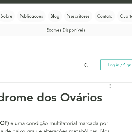
Sobre
Publicações
Blog
Prescritores
Contato
Quart
Exames Disponíveis
Log in / Sig
drome dos Ovários
SOP)
 é uma condição multifatorial marcada por 
ca de baixo grau e alterações metabólicas. Nos 