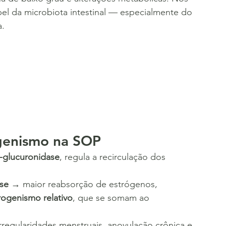
el da microbiota intestinal — especialmente do 
a.
genismo na SOP
-glucuronidase
, regula a recirculação dos 
se
 → maior reabsorção de estrógenos, 
rogenismo relativo
, que se somam ao 
rregularidades menstruais, anovulação crônica e 