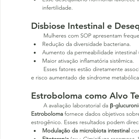
infertilidade.
Disbiose Intestinal e Dese
	Mulheres com SOP apresentam frequ
Redução da diversidade bacteriana.
Aumento da permeabilidade intestinal (
Maior ativação inflamatória sistêmica.
	Esses fatores estão diretamente associados à resistência insulínica, obesidade central 
e risco aumentado de síndrome metabólica
Estroboloma como Alvo Te
	A avaliação laboratorial da 
β-glucuroni
Estroboloma
 fornece dados objetivos sob
estrogênico. Esses resultados podem dire
Modulação da microbiota intestinal
 co
Fitoterapia
 (ex.: 
Cimicifuga racemosa
, 