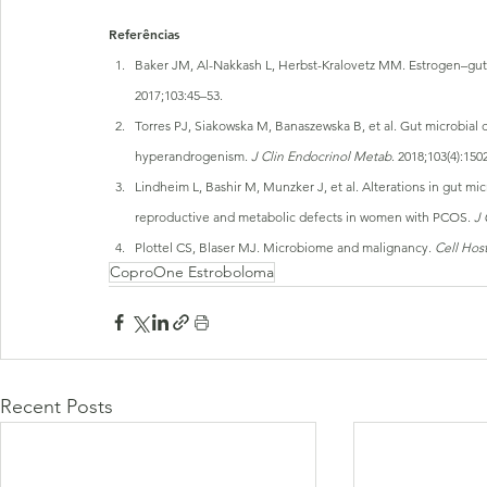
Referências
Baker JM, Al-Nakkash L, Herbst-Kralovetz MM. Estrogen–gut mi
2017;103:45–53.
Torres PJ, Siakowska M, Banaszewska B, et al. Gut microbial 
hyperandrogenism. 
J Clin Endocrinol Metab
. 2018;103(4):150
Lindheim L, Bashir M, Munzker J, et al. Alterations in gut mi
reproductive and metabolic defects in women with PCOS. 
J 
Plottel CS, Blaser MJ. Microbiome and malignancy. 
Cell Hos
CoproOne Estroboloma
Recent Posts