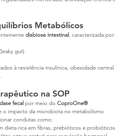
quilíbrios Metabólicos
entemente 
disbiose intestinal
, caracterizada por:
leaky gut).
.
rapêutico na SOP
dase fecal
 por meio do 
CoproOne® 	
re o impacto da microbiota no metabolismo 
cionar condutas como:
m dieta rica em fibras, prebióticos e probióticos.
Vitex agnus-castus
) para regulação hormonal.