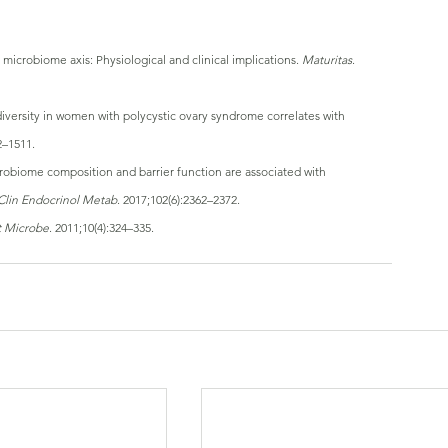
crobiome axis: Physiological and clinical implications. 
Maturitas
. 
diversity in women with polycystic ovary syndrome correlates with 
2–1511.
crobiome composition and barrier function are associated with 
Clin Endocrinol Metab
. 2017;102(6):2362–2372.
t Microbe
. 2011;10(4):324–335.