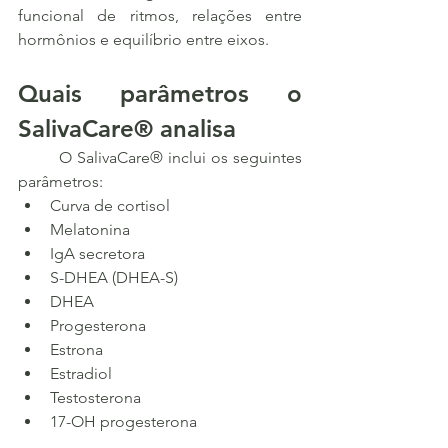
funcional de ritmos, relações entre 
hormônios e equilíbrio entre eixos.
Quais parâmetros o 
SalivaCare® analisa
	O SalivaCare® inclui os seguintes 
parâmetros:
Curva de cortisol
Melatonina
IgA secretora
S-DHEA (DHEA-S)
DHEA
Progesterona
Estrona
Estradiol
Testosterona
17-OH progesterona