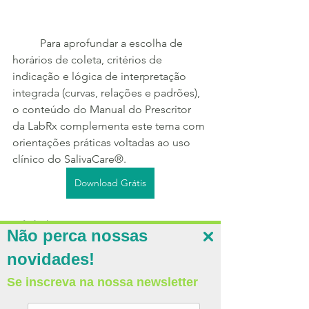
	Para aprofundar a escolha de 
horários de coleta, critérios de 
indicação e lógica de interpretação 
integrada (curvas, relações e padrões), 
o conteúdo do Manual do Prescritor 
da LabRx complementa este tema com 
orientações práticas voltadas ao uso 
clínico do SalivaCare®.
Download Grátis
Referências:
Não perca nossas
LABRX. Manual do Prescritor – LabRx.
novidades!
GROESCHL, Michael. Salivary hormone analysis. 
Clinical Chemistry, v. 54, n. 11, p. 1759–1769, 2008.
Se inscreva na nossa newsletter
 GROESCHL, Michael. The physiological role of 