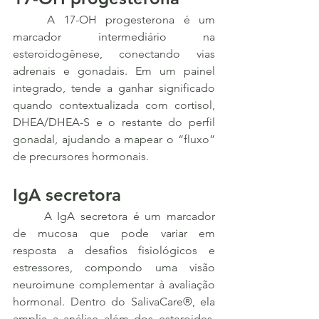
	A 17-OH progesterona é um 
marcador intermediário na 
esteroidogênese, conectando vias 
adrenais e gonadais. Em um painel 
integrado, tende a ganhar significado 
quando contextualizada com cortisol, 
DHEA/DHEA-S e o restante do perfil 
gonadal, ajudando a mapear o “fluxo” 
de precursores hormonais.
IgA secretora
	A IgA secretora é um marcador 
de mucosa que pode variar em 
resposta a desafios fisiológicos e 
estressores, compondo uma visão 
neuroimune complementar à avaliação 
hormonal. Dentro do SalivaCare®, ela 
amplia a análise além dos esteroides, 