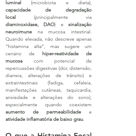
luminal
 (microbiota e dieta), 
capacidade de degradação 
local
 (principalmente via 
diaminoxidase, DAO
) e 
sinalização 
neuroimune
 na mucosa intestinal. 
Quando elevada, não descreve apenas 
“histamina alta”, mas sugere um 
cenário de 
hiper-reatividade de 
mucosa
 com potencial de 
repercussões digestivas (dor, distensão, 
diarreia, alterações de trânsito) e 
extraintestinais (fadiga, cefaleia, 
manifestações cutâneas, taquicardia, 
ansiedade e alterações do sono), 
especialmente quando coexistem 
aumento de permeabilidade
 e 
atividade inflamatória de baixo grau
.
O que a Histamina Fecal 