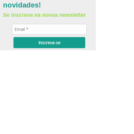
novidades!
Se inscreva na nossa newsletter
	Para aprofundar a leitura 
integrada da 
Histamina Fecal
 com 
permeabilidade, inflamação e 
Inscreva-se
imunidade de mucosa
, além de 
critérios práticos de interpretação por 
contexto clínico, consulte o 
Manual do 
Prescritor LabRx
, onde a Histamina 
Fecal é detalhada como marcador de 
atividade imunoneurológica e 
metabólica
 da mucosa intestinal dentro 
da lógica de painel e 
acompanhamento.
Download Grátis