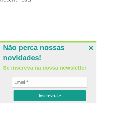
Não perca nossas
novidades!
Se inscreva na nossa newsletter
Inscreva-se
Comments
Write a comment...
Roma V e eixo intestino-
Zeitgebers: o q