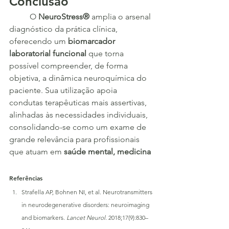
Conclusão
	O 
NeuroStress®
 amplia o arsenal 
diagnóstico da prática clínica, 
oferecendo um 
biomarcador 
laboratorial funcional
 que torna 
possível compreender, de forma 
objetiva, a dinâmica neuroquímica do 
paciente. Sua utilização apoia 
condutas terapêuticas mais assertivas, 
alinhadas às necessidades individuais, 
consolidando-se como um exame de 
grande relevância para profissionais 
que atuam em 
saúde mental, medicina
Referências
Strafella AP, Bohnen NI, et al. Neurotransmitters 
in neurodegenerative disorders: neuroimaging 
and biomarkers. 
Lancet Neurol
. 2018;17(9):830–