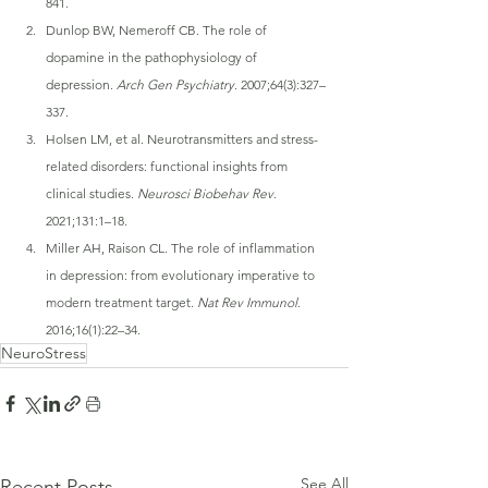
841.
Dunlop BW, Nemeroff CB. The role of 
dopamine in the pathophysiology of 
depression. 
Arch Gen Psychiatry
. 2007;64(3):327–
337.
Holsen LM, et al. Neurotransmitters and stress-
related disorders: functional insights from 
clinical studies. 
Neurosci Biobehav Rev
. 
2021;131:1–18.
Miller AH, Raison CL. The role of inflammation 
in depression: from evolutionary imperative to 
modern treatment target. 
Nat Rev Immunol
. 
2016;16(1):22–34.
NeuroStress
See All
Recent Posts