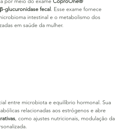
zada por meio do exame 
CoproOne® 
β-glucuronidase fecal
. Esse exame fornece 
microbioma intestinal e o metabolismo dos 
izadas em saúde da mulher.
ial entre microbiota e equilíbrio hormonal. Sua 
tabólicas relacionadas aos estrógenos e abre 
rativas
, como ajustes nutricionais, modulação da 
rsonalizada.