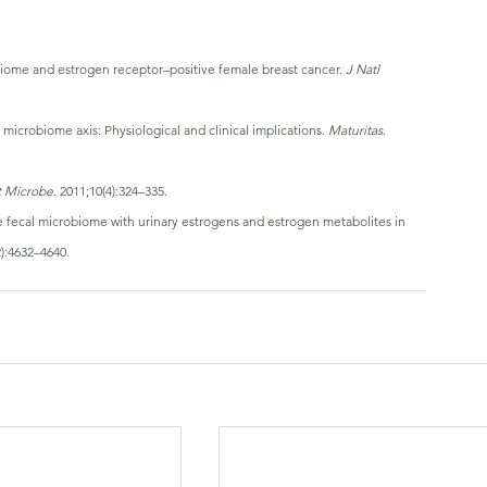
biome and estrogen receptor–positive female breast cancer. 
J Natl 
crobiome axis: Physiological and clinical implications. 
Maturitas
. 
t Microbe
. 2011;10(4):324–335.
he fecal microbiome with urinary estrogens and estrogen metabolites in 
2):4632–4640.