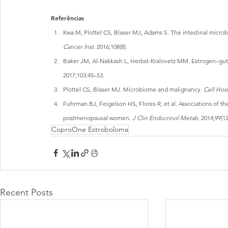
Referências
Kwa M, Plottel CS, Blaser MJ, Adams S. The intestinal micro
Cancer Inst
. 2016;108(8).
Baker JM, Al-Nakkash L, Herbst-Kralovetz MM. Estrogen–gut mi
2017;103:45–53.
Plottel CS, Blaser MJ. Microbiome and malignancy. 
Cell Hos
Fuhrman BJ, Feigelson HS, Flores R, et al. Associations of t
postmenopausal women. 
J Clin Endocrinol Metab
. 2014;99(1
CoproOne Estroboloma
Recent Posts