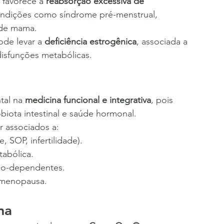
favorece a 
reabsorção excessiva de 
ondições como síndrome pré-menstrual, 
 de mama.
de levar a 
deficiência estrogênica
, associada a 
disfunções metabólicas.
al na 
medicina funcional e integrativa
, pois 
iota intestinal e saúde hormonal. 
 associados a:
 SOP, infertilidade).
abólica.
io-dependentes.
e menopausa.
ma