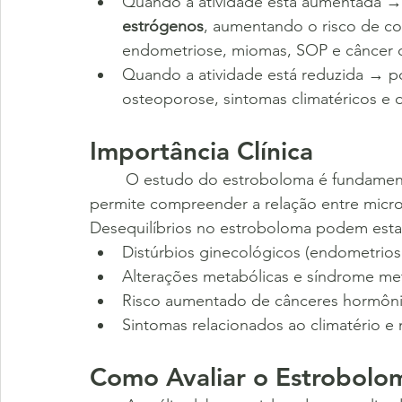
Quando a atividade está aumentada → 
estrógenos
, aumentando o risco de c
endometriose, miomas, SOP e câncer
Quando a atividade está reduzida → po
osteoporose, sintomas climatéricos e 
Importância Clínica
	O estudo do estroboloma é fundament
permite compreender a relação entre microb
Desequilíbrios no estroboloma podem estar
Distúrbios ginecológicos (endometriose,
Alterações metabólicas e síndrome met
Risco aumentado de cânceres hormôn
Sintomas relacionados ao climatério 
Como Avaliar o Estrobolo