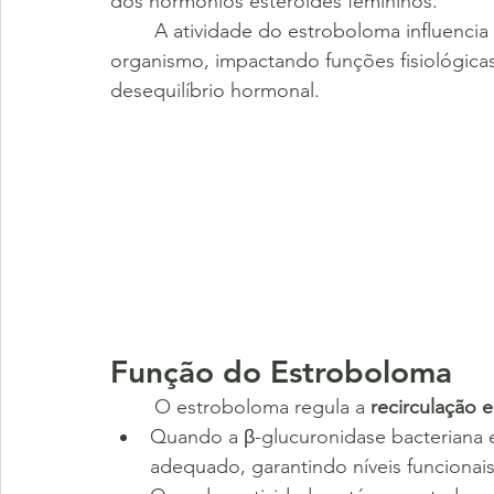
dos hormônios esteroides femininos.
	A atividade do estroboloma influencia diretamente os níveis de estrógeno no 
organismo, impactando funções fisiológicas
desequilíbrio hormonal.
Função do Estroboloma
	O estroboloma regula a 
recirculação 
Quando a β-glucuronidase bacteriana
adequado, garantindo níveis funcionai