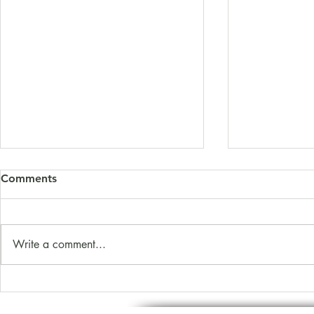
Comments
Write a comment...
LabRx em Loma Linda: uma
Roma V e ei
lição sobre longevidade
cérebro: o 