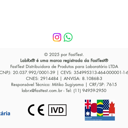
oenterologia
relógio biológico e por qu
isso importa na prática
clínica
© 2025 por FastTest.
LabRx® é uma marca registrada da FastTest®
FastTest Distribuidora de Produtos para Laboratório LTDA
CNPJ: 20.037.992/0001-39 | CEVS: 354995313-464-000001-1-
CNES: 2914484 | ANVISA: 8.10868-3
Responsável Técnico: Mitiko Sugiyama | CRF/SP: 7615
labrx@fasttest.com.br
- Tel: (11) 94959-2950