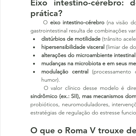
Eixo intestino-cérebro:
prática?
	O 
eixo intestino-cérebro
 (na visão 
gastrointestinal resulta de combinações var
distúrbios de motilidade
 (trânsito ace
hipersensibilidade visceral
 (limiar de d
alterações do microambiente intestinal
mudanças na microbiota e em seus me
modulação central
 (processamento de
humor).
	O valor clínico desse modelo é dire
sindrômico (ex.: SII), mas mecanismos dom
probióticos, neuromoduladores, intervençõe
estratégias de regulação do estresse func
O que o Roma V trouxe de m