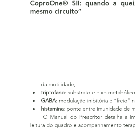
CoproOne® SII: quando a queix
mesmo circuito”
da motilidade;
triptofano
: substrato e eixo metabólico
GABA
: modulação inibitória e “freio” 
histamina
: ponte entre imunidade de m
	O Manual do Prescritor detalha a interpretação integrada desses quatro eixos para 
leitura do quadro e acompanhamento terap