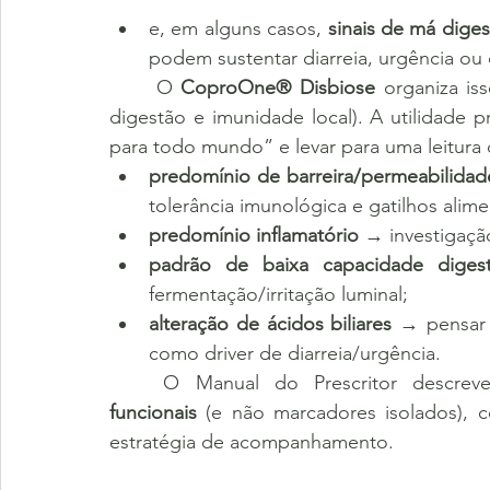
e, em alguns casos, 
sinais de má diges
podem sustentar diarreia, urgência ou 
	O 
CoproOne® Disbiose
 organiza is
digestão e imunidade local). A utilidade pr
para todo mundo” e levar para uma leitura 
predomínio de barreira/permeabilidad
tolerância imunológica e gatilhos alime
predomínio inflamatório
 → investigaç
padrão de baixa capacidade digest
fermentação/irritação luminal;
alteração de ácidos biliares
 → pensar 
como driver de diarreia/urgência.
	O Manual do Prescritor descrev
funcionais
 (e não marcadores isolados), co
estratégia de acompanhamento.