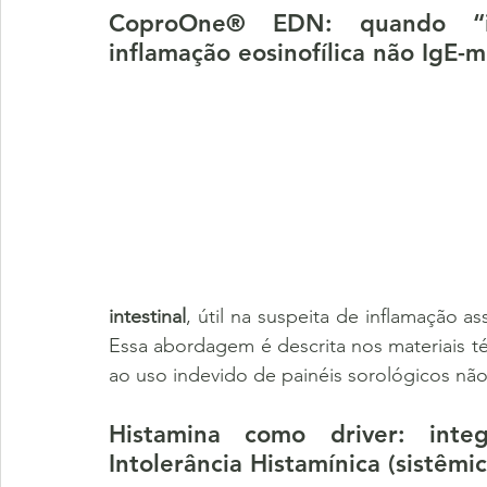
CoproOne® EDN: quando “int
inflamação eosinofílica não IgE-
intestinal
, útil na suspeita de inflamação a
Essa abordagem é descrita nos materiais té
ao uso indevido de painéis sorológicos não 
Histamina como driver: int
Intolerância Histamínica (sistêmic