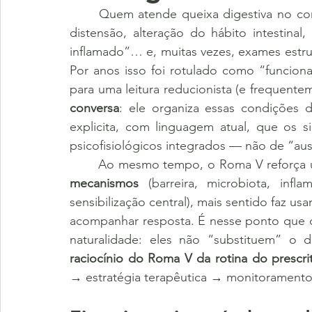
	Quem atende queixa digestiva no consultório já vive esse cenário: paciente com dor, 
distensão, alteração do hábito intestinal,
inflamado”… e, muitas vezes, exames estru
Por anos isso foi rotulado como “funciona
para uma leitura reducionista (e frequentem
conversa
: ele organiza essas condições 
explicita, com linguagem atual, que os 
psicofisiológicos integrados — não de “au
mecanismos
 (barreira, microbiota, infl
sensibilização central), mais sentido faz u
acompanhar resposta. É nesse ponto que 
naturalidade: eles não “substituem” o d
raciocínio do Roma V da rotina do prescri
→ estratégia terapêutica → monitoramento