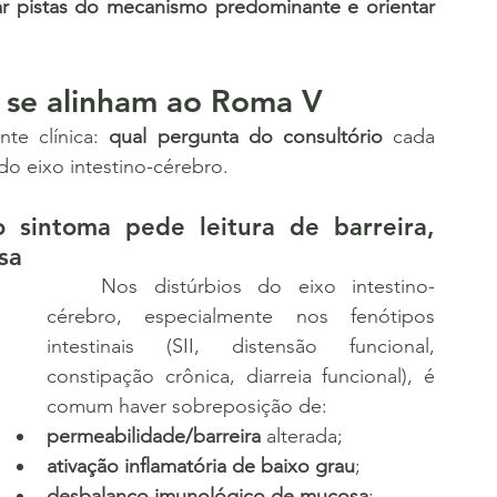
ar pistas do mecanismo predominante e orientar 
 se alinham ao Roma V
te clínica: 
qual pergunta do consultório
 cada 
o eixo intestino-cérebro.
sintoma pede leitura de barreira, 
sa
	Nos distúrbios do eixo intestino-
cérebro, especialmente nos fenótipos 
intestinais (SII, distensão funcional, 
constipação crônica, diarreia funcional), é 
comum haver sobreposição de:
permeabilidade/barreira
 alterada;
ativação inflamatória de baixo grau
;
desbalanço imunológico de mucosa
;