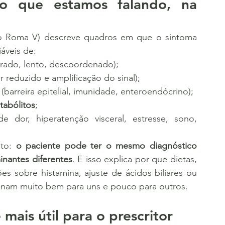
 do que estamos falando, na 
do Roma V) descreve quadros em que o sintoma 
iáveis de:
lerado, lento, descoordenado);
or reduzido e amplificação do sinal);
 (barreira epitelial, imunidade, enteroendócrino);
tabólitos
;
 dor, hiperatenção visceral, estresse, sono, 
to: 
o paciente pode ter o mesmo diagnóstico 
inantes diferentes
. E isso explica por que dietas, 
s sobre histamina, ajuste de ácidos biliares ou 
ionam muito bem para uns e pouco para outros.
ais útil para o prescritor