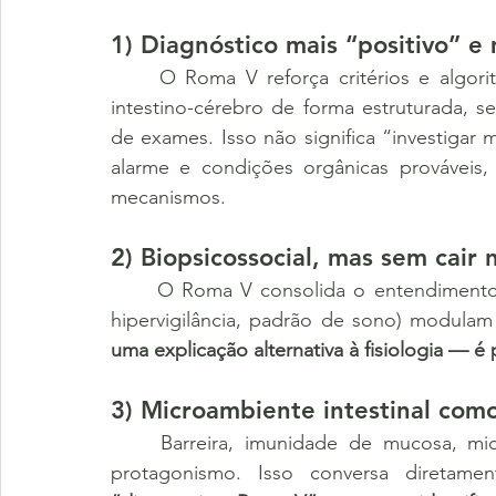
1) Diagnóstico mais “positivo” e
	O Roma V reforça critérios e algoritmos clínicos para identificar distúrbios do eixo 
intestino-cérebro de forma estruturada, 
de exames. Isso não significa “investigar 
alarme e condições orgânicas prováveis,
mecanismos.
2) Biopsicossocial, mas sem cair
	O Roma V consolida o entendimento de que fatores psicossociais (estresse, trauma, 
hipervigilância, padrão de sono) modulam 
uma explicação alternativa à fisiologia — é 
3) Microambiente intestinal como
	Barreira, imunidade de mucosa, microbiota e sinalização enteroendócrina ganham 
protagonismo. Isso conversa diretamen