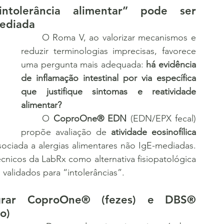
olerância alimentar” pode ser 
mediada
	O Roma V, ao valorizar mecanismos e 
reduzir terminologias imprecisas, favorece 
uma pergunta mais adequada: 
há evidência 
de inflamação intestinal por via específica 
que justifique sintomas e reatividade 
alimentar?
	O 
CoproOne® EDN
 (EDN/EPX fecal) 
propõe avaliação de 
atividade eosinofílica 
ssociada a alergias alimentares não IgE-mediadas. 
cnicos da LabRx como alternativa fisiopatológica 
validados para “intolerâncias”.
egrar CoproOne® (fezes) e DBS® 
o)