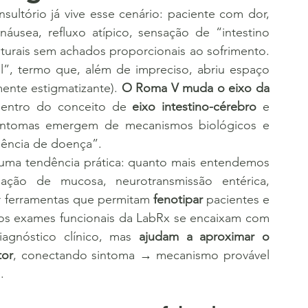
 náusea, refluxo atípico, sensação de “intestino 
turais sem achados proporcionais ao sofrimento. 
l”, termo que, além de impreciso, abriu espaço 
ente estigmatizante). 
O Roma V muda o eixo da 
dentro do conceito de 
eixo intestino-cérebro
 e 
sintomas emergem de mecanismos biológicos e 
sência de doença”.
	Ao mesmo tempo, o Roma V reforça uma tendência prática: quanto mais entendemos 
amação de mucosa, neurotransmissão entérica, 
sar ferramentas que permitam 
fenotipar
 pacientes e 
os exames funcionais da LabRx se encaixam com 
iagnóstico clínico, mas 
ajudam a aproximar o 
tor
, conectando sintoma → mecanismo provável 
.