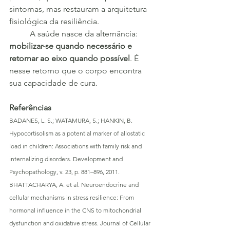
sintomas, mas restauram a arquitetura 
fisiológica da resiliência.
	A saúde nasce da alternância: 
mobilizar-se quando necessário e 
retornar ao eixo quando possível
. É 
nesse retorno que o corpo encontra 
sua capacidade de cura.
Referências
BADANES, L. S.; WATAMURA, S.; HANKIN, B. 
Hypocortisolism as a potential marker of allostatic 
load in children: Associations with family risk and 
internalizing disorders. Development and 
Psychopathology, v. 23, p. 881–896, 2011.
BHATTACHARYA, A. et al. Neuroendocrine and 
cellular mechanisms in stress resilience: From 
hormonal influence in the CNS to mitochondrial 
dysfunction and oxidative stress. Journal of Cellular 