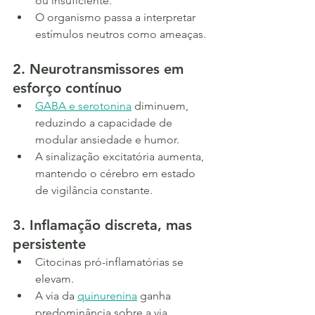
ou insuficiente.
O organismo passa a interpretar 
estímulos neutros como ameaças.
2. Neurotransmissores em 
esforço contínuo
GABA e serotonina
 diminuem, 
reduzindo a capacidade de 
modular ansiedade e humor.
A sinalização excitatória aumenta, 
mantendo o cérebro em estado 
de vigilância constante.
3. Inflamação discreta, mas 
persistente
Citocinas pró-inflamatórias se 
elevam.
A via da 
quinurenina
 ganha 
predominância sobre a via 