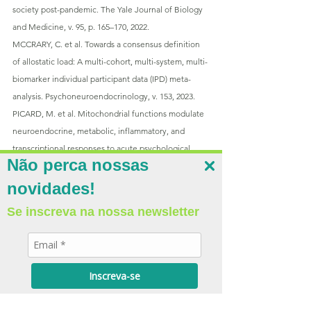
society post-pandemic. The Yale Journal of Biology 
and Medicine, v. 95, p. 165–170, 2022.
MCCRARY, C. et al. Towards a consensus definition 
of allostatic load: A multi-cohort, multi-system, multi-
biomarker individual participant data (IPD) meta-
analysis. Psychoneuroendocrinology, v. 153, 2023.
PICARD, M. et al. Mitochondrial functions modulate 
neuroendocrine, metabolic, inflammatory, and 
transcriptional responses to acute psychological 
Não perca nossas
stress. Proceedings of the National Academy of 
Sciences, v. 112, p. E6614–E6623, 2015.
novidades!
PICARD, M.; McEWEN, B. Psychological stress and 
Se inscreva na nossa newsletter
mitochondria: A conceptual framework. 
Psychosomatic Medicine, v. 80, p. 126–140, 2018.
SLSUHER, A.; ACEVEDO, E. Stress-induced 
proinflammatory adaptations: Plausible mechanisms 
Inscreva-se
for the link between stress and cardiovascular 
disease. Frontiers in Physiology, v. 14, 2023.