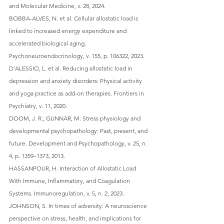
and Molecular Medicine, v. 28, 2024.
BOBBA-ALVES, N. et al. Cellular allostatic load is 
linked to increased energy expenditure and 
accelerated biological aging. 
Psychoneuroendocrinology, v. 155, p. 106322, 2023.
D’ALESSIO, L. et al. Reducing allostatic load in 
depression and anxiety disorders: Physical activity 
and yoga practice as add-on therapies. Frontiers in 
Psychiatry, v. 11, 2020.
DOOM, J. R.; GUNNAR, M. Stress physiology and 
developmental psychopathology: Past, present, and 
future. Development and Psychopathology, v. 25, n. 
4, p. 1359–1373, 2013.
HASSANPOUR, H. Interaction of Allostatic Load 
With Immune, Inflammatory, and Coagulation 
Systems. Immunoregulation, v. 5, n. 2, 2023.
JOHNSON, S. In times of adversity: A neuroscience 
perspective on stress, health, and implications for 