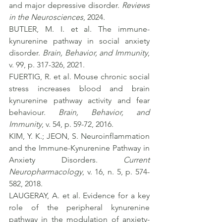
and major depressive disorder. 
Reviews 
in the Neurosciences
, 2024.
BUTLER, M. I. et al. The immune-
kynurenine pathway in social anxiety 
disorder. 
Brain, Behavior, and Immunity
, 
v. 99, p. 317-326, 2021.
FUERTIG, R. et al. Mouse chronic social 
stress increases blood and brain 
kynurenine pathway activity and fear 
behaviour. 
Brain, Behavior, and 
Immunity
, v. 54, p. 59-72, 2016.
KIM, Y. K.; JEON, S. Neuroinflammation 
and the Immune-Kynurenine Pathway in 
Anxiety Disorders. 
Current 
Neuropharmacology
, v. 16, n. 5, p. 574-
582, 2018.
LAUGERAY, A. et al. Evidence for a key 
role of the peripheral kynurenine 
pathway in the modulation of anxiety- 