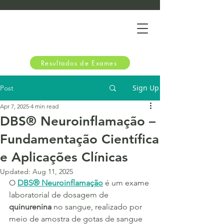
Resultados de Exames
Sign Up
Post
Apr 7, 2025
4 min read
DBS® Neuroinflamação –
Fundamentação Científica
e Aplicações Clínicas
Updated:
Aug 11, 2025
O 
DBS® Neuroinflamação
 é um exame 
laboratorial de dosagem de 
quinurenina
 no sangue, realizado por 
meio de amostra de gotas de sangue 