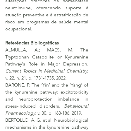
alterações precoces da homeostase 
neuroimune, oferecendo suporte à 
atuação preventiva e à estratificação de 
risco em programas de saúde mental 
ocupacional.
Referências Bibliográficas
ALMULLA, A.; MAES, M. The 
Tryptophan Catabolite or Kynurenine 
Pathway's Role in Major Depression. 
Current Topics in Medicinal Chemistry
, 
v. 22, n. 21, p. 1731-1735, 2022.
BARONE, P. The ‘Yin’ and the ‘Yang’ of 
the kynurenine pathway: excitotoxicity 
and neuroprotection imbalance in 
stress-induced disorders. 
Behavioural 
Pharmacology
, v. 30, p. 163-186, 2019.
BERTOLLO, A. G. et al. Neurobiological 
mechanisms in the kynurenine pathway 