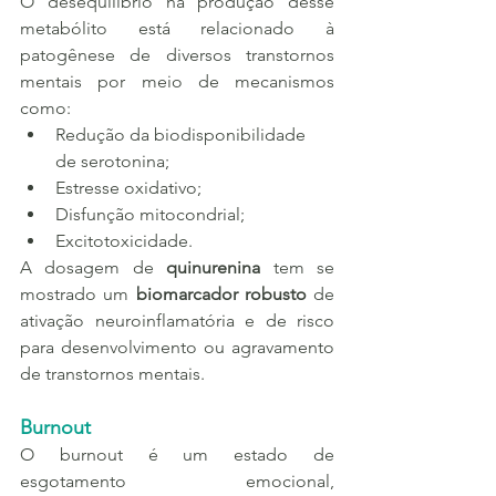
O desequilíbrio na produção desse 
metabólito está relacionado à 
patogênese de diversos transtornos 
mentais por meio de mecanismos 
como:
Redução da biodisponibilidade 
de serotonina;
Estresse oxidativo;
Disfunção mitocondrial;
Excitotoxicidade.
A dosagem de 
quinurenina
 tem se 
mostrado um 
biomarcador robusto
 de 
ativação neuroinflamatória e de risco 
para desenvolvimento ou agravamento 
de transtornos mentais.
Burnout
O burnout é um estado de 
esgotamento emocional, 