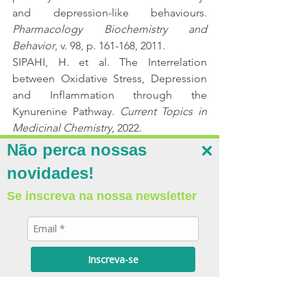
and depression-like behaviours. 
Pharmacology Biochemistry and 
Behavior
, v. 98, p. 161-168, 2011.
SIPAHI, H. et al. The Interrelation 
between Oxidative Stress, Depression 
and Inflammation through the 
Kynurenine Pathway. 
Current Topics in 
Medicinal Chemistry
, 2022.
SAKURAI, M. et al. Serum Metabolic 
Não perca nossas
Profiles of the Tryptophan-Kynurenine 
novidades!
Pathway in the high risk subjects of 
major depressive disorder. 
Scientific 
Se inscreva na nossa newsletter
Reports
, v. 10, 2020.
DBS Neuroinflamação
Inscreva-se
See All