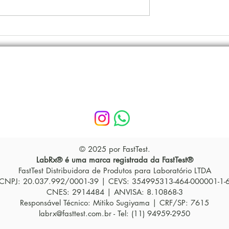
xo intestino-
Zeitgebers: o que são os
novo “idioma” da
“sinalizadores de tempo”
oenterologia
relógio biológico e por qu
isso importa na prática
clínica
© 2025 por FastTest.
LabRx® é uma marca registrada da FastTest®
FastTest Distribuidora de Produtos para Laboratório LTDA
CNPJ: 20.037.992/0001-39 | CEVS: 354995313-464-000001-1-
CNES: 2914484 | ANVISA: 8.10868-3
Responsável Técnico: Mitiko Sugiyama | CRF/SP: 7615
labrx@fasttest.com.br
- Tel: (11) 94959-2950