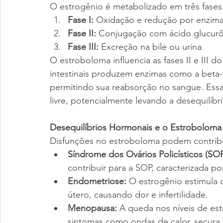
O estrogênio é metabolizado em três fases
Fase I:
 Oxidação e redução por enzima
Fase II:
 Conjugação com ácido glucurôn
Fase III:
 Excreção na bile ou urina.
O estroboloma influencia as fases II e III 
intestinais produzem enzimas como a beta
permitindo sua reabsorção no sangue. Essa
livre, potencialmente levando a desequilíbr
Desequilíbrios Hormonais e o Estroboloma
Disfunções no estroboloma podem contribui
Síndrome dos Ovários Policísticos (SOP
contribuir para a SOP, caracterizada por
Endometriose:
 O estrogênio estimula 
útero, causando dor e infertilidade.
Menopausa:
 A queda nos níveis de es
sintomas como ondas de calor, secura 