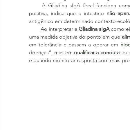
	A Gliadina sIgA fecal funciona como um “sinal de memória” da mucosa: quando 
positiva, indica que o intestino 
não apen
antigênico em determinado contexto ecológ
	Ao interpretar a 
Gliadina sIgA
 como ei
uma medida objetiva do ponto em que 
ali
em tolerância e passam a operar em 
hipe
doenças”, mas em 
qualificar a conduta
: qu
e quando monitorar resposta com mais pre