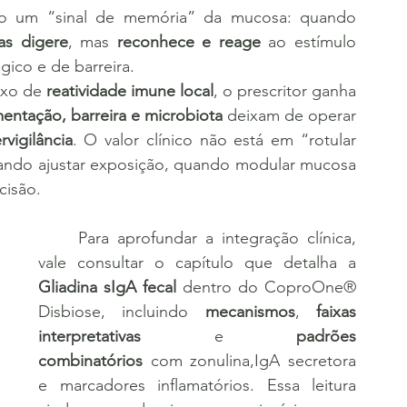
as digere
, mas 
reconhece e reage
 ao estímulo 
ico e de barreira.
xo de 
reatividade imune local
, o prescritor ganha 
mentação, barreira e microbiota
 deixam de operar 
rvigilância
. O valor clínico não está em “rotular 
ando ajustar exposição, quando modular mucosa 
cisão.
	Para aprofundar a integração clínica, 
vale consultar o capítulo que detalha a 
Gliadina sIgA fecal
 dentro do CoproOne® 
Disbiose, incluindo 
mecanismos
, 
faixas 
interpretativas
 e 
padrões 
combinatórios
 com zonulina,IgA secretora 
e marcadores inflamatórios. Essa leitura 