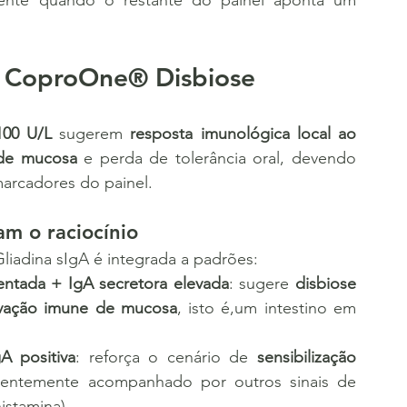
mente quando o restante do painel aponta um 
no CoproOne® Disbiose
100 U/L
 sugerem 
resposta imunológica local ao 
 de mucosa
 e perda de tolerância oral, devendo 
arcadores do painel.
m o raciocínio
Gliadina sIgA é integrada a padrões:
entada + IgA secretora elevada
: sugere 
disbiose 
ivação imune de mucosa
, isto é,um intestino em 
A positiva
: reforça o cenário de 
sensibilização 
uentemente acompanhado por outros sinais de 
istamina).