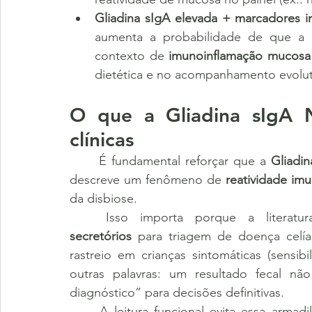
Gliadina sIgA elevada + marcadores inf
aumenta a probabilidade de que a r
contexto de 
imunoinflamação mucosa 
dietética e no acompanhamento evolut
O que a Gliadina sIgA N
clínicas
	É fundamental reforçar que a 
Gliadin
descreve um fenômeno de 
reatividade imu
da disbiose.
	Isso importa porque a literat
secretórios
 para triagem de doença celí
rastreio em crianças sintomáticas (sensibi
outras palavras: um resultado fecal nã
diagnóstico” para decisões definitivas.
	A leitura funcional evita essa armad