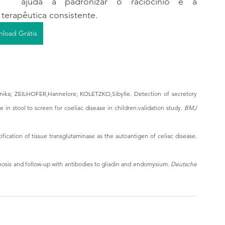
ajuda a padronizar o raciocínio e a 
 terapêutica consistente.
load Grátis
a; ZEILHOFER,Hannelore; KOLETZKO,Sibylle. Detection of secretory 
in stool to screen for coeliac disease in children:validation study. 
BMJ 
DIETERICH,Walburga; EHNIS,Tobias; BAUER,Michael; et al. Identification of tissue transglutaminase as the autoantigen of celiac disease. 
osis and follow-up with antibodies to gliadin and endomysium. 
Deutsche 