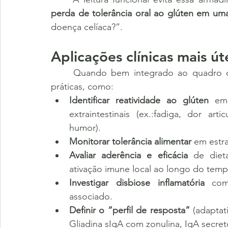
perda de tolerância oral ao glúten em um
doença celíaca?”.
Aplicações clínicas mais út
	Quando bem integrado ao quadro clínico e ao painel, o marcador apoia decisões 
práticas, como:
Identificar reatividade ao glúten
 em 
extraintestinais (ex.:fadiga, dor art
humor).
Monitorar tolerância alimentar
 em estr
Avaliar aderência e eficácia
 de diet
ativação imune local ao longo do temp
Investigar disbiose inflamatória
 com
associado.
Definir o “perfil de resposta”
 (adaptat
Gliadina sIgA com zonulina, IgA secret