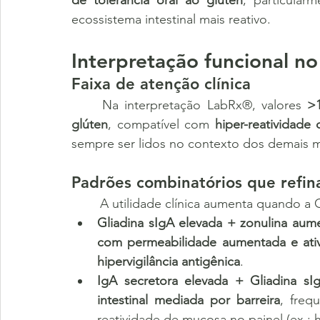
de tolerância oral ao glúten
, particular
ecossistema intestinal mais reativo.
Interpretação funcional 
Faixa de atenção clínica
	Na interpretação LabRx®, valores 
>
glúten
, compatível com 
hiper-reatividade
sempre ser lidos no contexto dos demais m
Padrões combinatórios que refina
	A utilidade clínica aumenta quando a 
Gliadina sIgA elevada + zonulina aum
com permeabilidade aumentada e at
hipervigilância antigênica
.
IgA secretora elevada + Gliadina sIg
intestinal mediada por barreira
, freq
reatividade de mucosa no painel (ex.: h