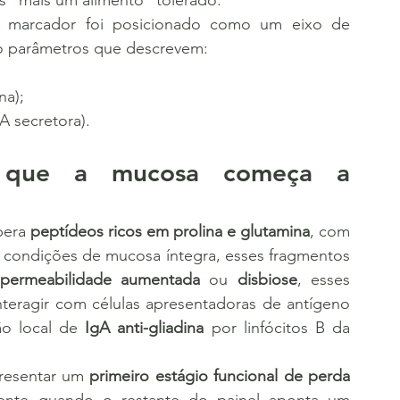
s “mais um alimento” tolerado.
	Do ponto de vista do painel, esse marcador foi posicionado como um eixo de 
 parâmetros que descrevem:
na);
gA secretora).
r que a mucosa começa a 
bera 
peptídeos ricos em prolina e glutamina
, com 
m condições de mucosa íntegra, esses fragmentos 
permeabilidade aumentada
 ou 
disbiose
, esses 
nteragir com células apresentadoras de antígeno 
o local de 
IgA anti-gliadina
 por linfócitos B da 
presentar um 
primeiro estágio funcional de perda 