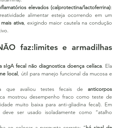
lamatórios elevados (calprotectina/lactoferrina)
: 
eatividade alimentar esteja ocorrendo em um 
mais ativa
, exigindo maior cautela na condução 
ivo.
ÃO faz:limites e armadilhas 
a sIgA fecal não diagnostica doença celíaca
. Ela 
ne local
, útil para manejo funcional da mucosa e 
ura que avaliou testes fecais de 
anticorpos 
aca mostrou desempenho fraco como teste de 
lidade muito baixa para anti-gliadina fecal). Em 
o deve ser usado isoladamente como “atalho 
ilha ao colocar a pergunta correta: “
há sinal de 