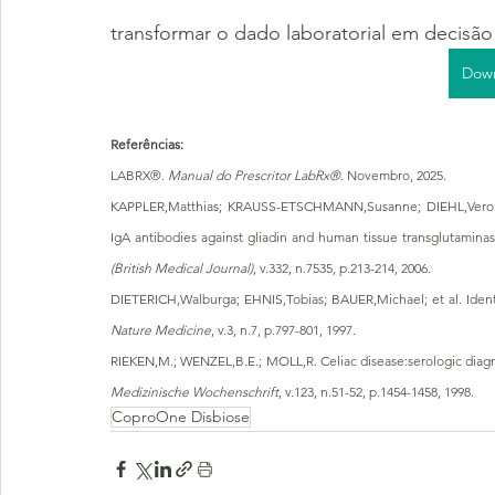
transformar o dado laboratorial em decisão
Down
Referências:
LABRX®. 
Manual do Prescritor LabRx®
. Novembro, 2025.
KAPPLER,Matthias; KRAUSS-ETSCHMANN,Susanne; DIEHL,Veronik
IgA antibodies against gliadin and human tissue transglutaminase 
(British Medical Journal)
, v.332, n.7535, p.213-214, 2006.
Nature Medicine
, v.3, n.7, p.797-801, 1997.
RIEKEN,M.; WENZEL,B.E.; MOLL,R. Celiac disease:serologic diagn
Medizinische Wochenschrift
, v.123, n.51-52, p.1454-1458, 1998.
CoproOne Disbiose