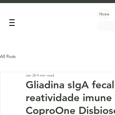
Home
All Posts
Jan 26
4 min read
Gliadina sIgA feca
reatividade imune
CoproOne Disbios