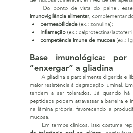
de mucosa vulnerável, em vez de ser apena
imunovigilância alimentar
, complementando
permeabilidade
 (ex.: zonulina);
inflamação
 (ex.: calprotectina/lactoferri
competência imune de mucosa
 (ex.: I
Base imunológica: po
“enxergar” a gliadina
	A gliadina é parcialmente digerida e li
maior resistência à degradação luminal. E
tendem a ser tolerados. Já quando há 
peptídeos podem atravessar a barreira e i
na lâmina própria, favorecendo a produçã
mucosa.
	Em termos clínicos, isso costuma re